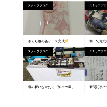
スタッフブログ
スタッフブロ
さくら柄の笛ケース完成
朝一で完成
スタッフブログ
スタッフブロ
新作カラー
道の駅いなかだて「弥生の里」
新聞記事で