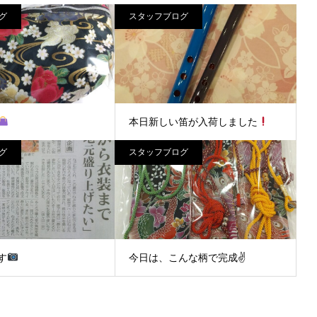
グ
スタッフブログ
本日新しい笛が入荷しました
グ
スタッフブログ
完成です
違う柄で～す
す
今日は、こんな柄で完成✌️