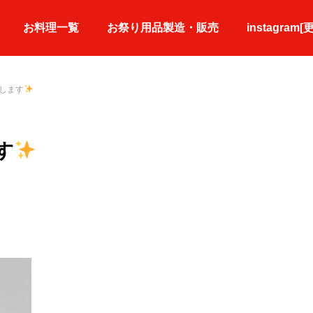
お料理一覧
お祭り用品製造・販売
instagram[
します
す
盛皿・寿司皿
単品料理