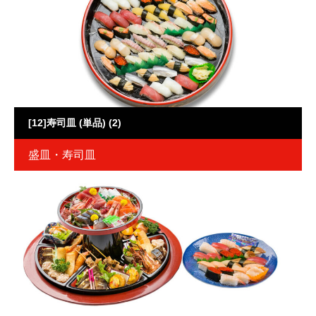
[12]寿司皿 (単品) (2)
盛皿・寿司皿