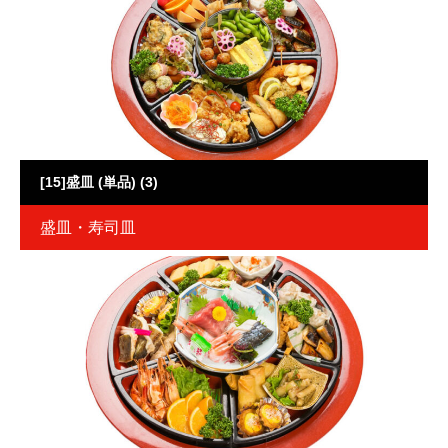
[15]盛皿 (単品) (3)
盛皿・寿司皿