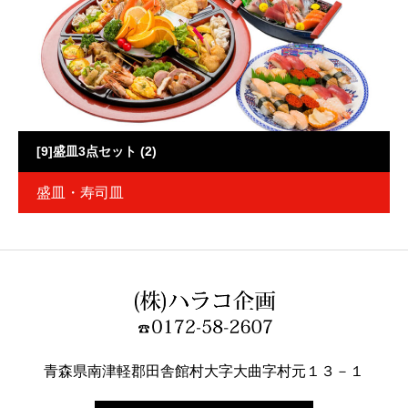
[9]盛皿3点セット (2)
盛皿・寿司皿
青森県南津軽郡田舎館村大字大曲字村元１３－１