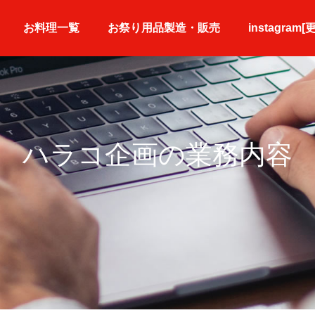
お料理一覧
お祭り用品製造・販売
instagram[
ハラコ企画の業務内容
盛皿・寿司皿
単品料理