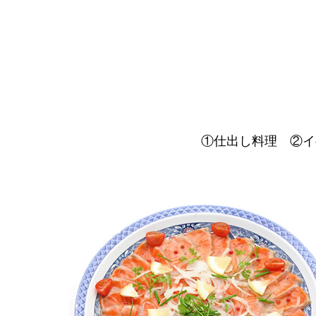
①仕出し料理 ②イ