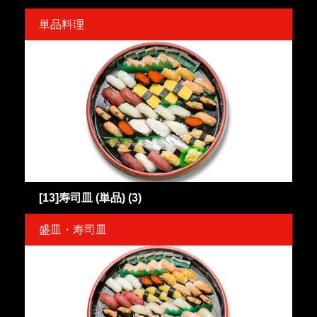
単品料理
[13]寿司皿 (単品) (3)
盛皿・寿司皿