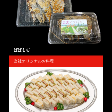
ばばもぢ
当社オリジナルお料理