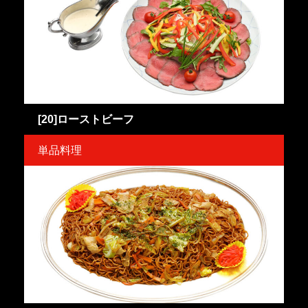
[20]ローストビーフ
単品料理