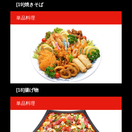
[19]焼きそば
単品料理
[18]揚げ物
単品料理