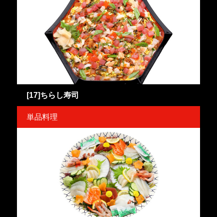
[17]ちらし寿司
単品料理