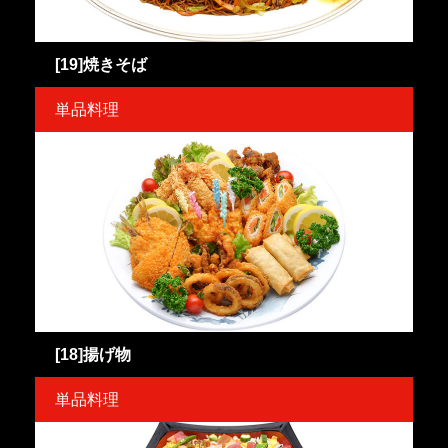
[19]焼きそば
単品料理
[18]揚げ物
単品料理