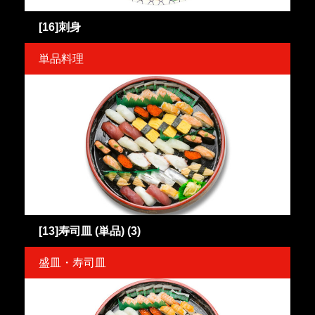
[16]刺身
単品料理
[13]寿司皿 (単品) (3)
盛皿・寿司皿