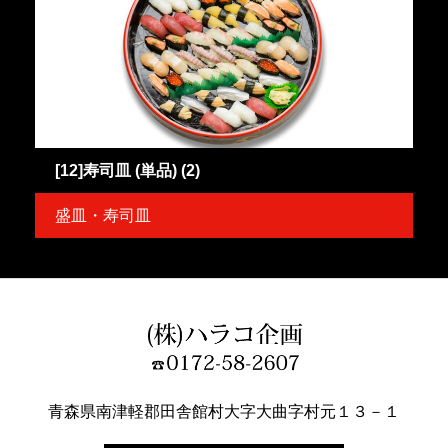
[12]寿司皿 (単品) (2)
盛皿・寿司皿
青森県南津軽郡田舎館村大字大曲字村元１３－１