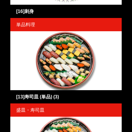
[16]刺身
単品料理
[13]寿司皿 (単品) (3)
盛皿・寿司皿