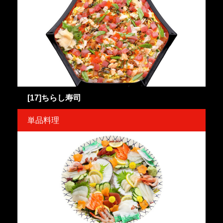
[17]ちらし寿司
単品料理