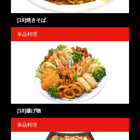
[19]焼きそば
単品料理
[18]揚げ物
単品料理