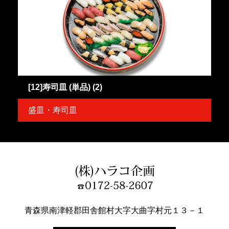
[12]寿司皿 (単品) (2)
盛皿・寿司皿
青森県南津軽郡田舎館村大字大曲字村元１３－１